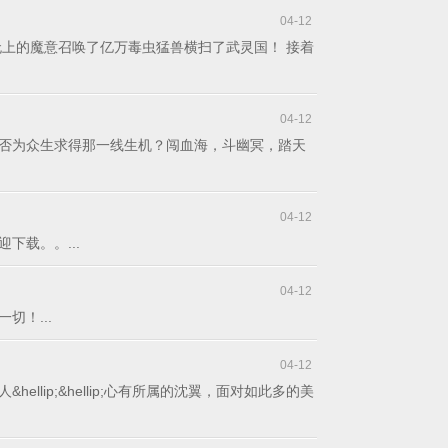
04-12
上的魔意召唤了亿万毒虫猛兽横扫了武灵国！ 接着
04-12
否为众生求得那一线生机？闯血海，斗幽冥，踏天
04-12
载。。...
04-12
！...
04-12
p;&hellip;心有所属的沈翼，面对如此多的美