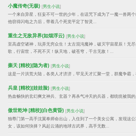
小魔传奇(无极)
[
男生小说
]
一个来自异星，狂妄不可一世的少年，在诅咒下成为了一魔一兽两个
他窃得闪电之力后，带着几个死党平定了智灵...
重生之无敌异界(如烟浮云)
[
男生小说
]
至高虚空诸神，玩弄无穷众生！太古混沌魔神，破灭宇宙星辰！无尽
歌，行宙世，不死不灭！纵天地，破苍穹，千古无敌！...
撕天 [精校](隐为者)
[
男生小说
]
这是一片洪荒大陆，各类人才济济，罕见天才汇聚一堂，群魔争霸，神
兵皇 [精校](娃娃脸)
[
男生小说
]
热血畅快的玄幻爽文神兵、玄器？再杀气冲天的兵器，都统统被我的兵
傲世乾坤 [精校](白色黄昏)
[
男生小说
]
独尊门第一高手沈翼奉师命出山，入住到了一个美女公寓，发现这公寓中，
女，该如何抉择？风起云涌的地球古武界，高手无数...