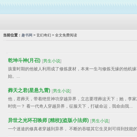
当前位置：
趣书网
> 玄幻奇幻 > 全文免费阅读
乾坤斗神(月召)
[
男生小说
]
孩童时期的他被人利用成了修炼废材，本来一生与修炼无缘的他机缘
始。...
葬天之君(星悬九霄)
[
男生小说
]
他，君葬天，带着绝世神功穿越异界，立志要埋葬这天下；她，李家
时统一？ 看一代奇人穿越异界，征服天下，打破命运，我命由我...
异世之光环召唤师 [精校](盗版小法师)
[
男生小说
]
一个迷途的修真者穿越到异界， 不断的吞噬其它生灵则可得到技能的