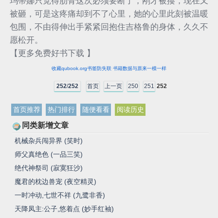
玛蒂娜只觉得肋骨这次必须要断了，刚才被揍，现在又
被砸，可是这疼痛却到不了心里，她的心里此刻被温暖
包围，不由得伸出手紧紧回抱住吉格鲁的身体，久久不
愿松开。
【更多免费好书下载 】
收藏qubook.org书签防失联 书籍数据与原来一模一样
252
/
252
首页
上一页
250
251
252
首页推荐
热门排行
随便看看
阅读历史
同类新增文章
机械杂兵闯异界 (笑时)
师父真绝色 (一品三笑)
绝代神祭司 (寂寞狂沙)
魔君的枕边兽宠 (夜空精灵)
一时冲动,七世不祥 (九鹭非香)
天降凤主:公子,悠着点 (妙手红袖)