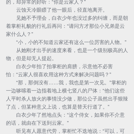
的，却异常的好听：“你是云家人？”
云蚀天冷眼瞟了他一眼后，径直地离开。
见她不予理会，白衣少年也没过多的纠缠，而是朝
着掌柜礼貌的行礼后再问：“请问方才那位小兄弟是云
家什么人？”
“小，小的不知道云家还有这么一位厉害的人物。”
从她刚才出手的速度来看，也是一个级别极高的人
物，但是却无人提起。
白衣少年拍了拍掌柜的肩膀，示意他不必害
怕：“云家人很喜欢用这种方式来解决问题吗？”
“那，那倒没有……我，我也是第一次见。”掌柜的
一边哆嗦着一边指着地上横七竖八的尸体：“他们这些
人平时杀人放火的事情没少做，那位公子虽然出手狠辣
了点，但某种意义上说，也算是替天行道了。”
白衣少年了然地点头：“这个侍女，如果你不介意
的话，就由在下送到云家。”
听见有人愿意代劳，掌柜忙不迭地说：“可以，可