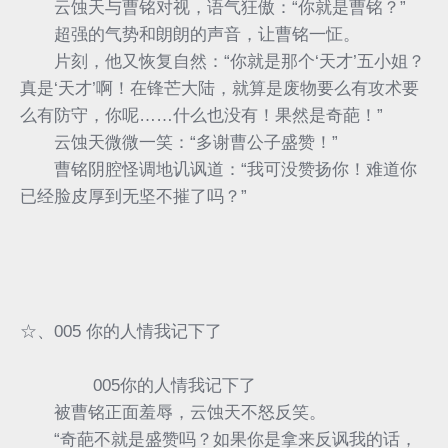
云蚀天与曹铭对视，语气狂傲：“你就是曹铭？”
超强的气势和朗朗的声音，让曹铭一怔。
片刻，他又恢复自然：“你就是那个‘天才’五小姐？
真是‘天才’啊！在锋芒大陆，就算是废物要么有攻术要
么有防守，你呢……什么也没有！果然是奇葩！”
云蚀天微微一笑：“多谢曹公子盛赞！”
曹铭阴腔怪调地讥讽道：“我可没赞扬你！难道你
已经脸皮厚到无坚不摧了吗？”
☆、005 你的人情我记下了
005你的人情我记下了
被曹铭正面羞辱，云蚀天不怒反笑。
“奇葩不就是盛赞吗？如果你是拿来反讽我的话，