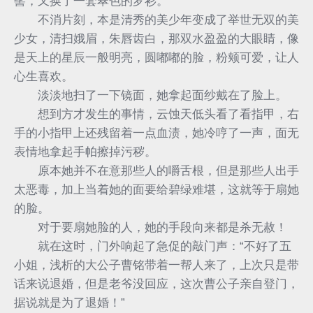
髻，又换了一套翠色的罗衫。
不消片刻，本是清秀的美少年变成了举世无双的美
少女，清扫娥眉，朱唇齿白，那双水盈盈的大眼睛，像
是天上的星辰一般明亮，圆嘟嘟的脸，粉颊可爱，让人
心生喜欢。
淡淡地扫了一下镜面，她拿起面纱戴在了脸上。
想到方才发生的事情，云蚀天低头看了看指甲，右
手的小指甲上还残留着一点血渍，她冷哼了一声，面无
表情地拿起手帕擦掉污秽。
原本她并不在意那些人的嚼舌根，但是那些人出手
太恶毒，加上当着她的面要给碧绿难堪，这就等于扇她
的脸。
对于要扇她脸的人，她的手段向来都是杀无赦！
就在这时，门外响起了急促的敲门声：“不好了五
小姐，浅析的大公子曹铭带着一帮人来了，上次只是带
话来说退婚，但是老爷没回应，这次曹公子亲自登门，
据说就是为了退婚！”