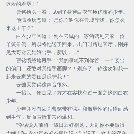
这般的羞辱！”
曹铭抬头一看，见到了身穿白衣气质优雅的少年。
他满脸厌恶道：“是你？叫你在云城等我，你怎么
来这里了？”
白衣少年回道：“刚在云城的一家酒馆见云家一位
丫鬟晕倒，所以将她送了回来。出门时路过客厅，刚好
见大哥对云姑娘出手，所以……”
曹铭愤怒地甩手：“我的事轮不到你管，一个妾出
的偏门，还敢对我指手画脚？！别忘了，你这次和我一
起来云家的责任是保护我！”
云蚀天觉得这声音很熟。
一抬头，便瞧见了方才在客栈有过一面之缘的白衣
少年。
少年并没有因为曹铭带有讽刺和侮辱性的话语而感
到生气，反而表情非常的温和。
“俗话说人前留一线日后好相见，大哥你不要做得
太绝！”白衣少年不紧不慢地说：“再说了，女人的存在