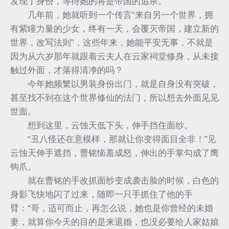
发现了身份，等待她的将是帝国的追杀。
几年前，她就听到一个传言“来自另一个世界，拥
有紫瞳力量的少女，终有一天，会覆灭帝国，建立新的
世界，改写法则”，这些年来，她能平安无事，不就是
因为从六岁那年就跟着云夫人在云家祠堂修身，从未接
触过外面，才落得清净的吗？
今年她频繁以男装身份出门，就是自身没有突破，
甚至找不到在这个世界修仙的法门，所以想去外面见见
世面。
想到这里，云蚀天低下头，伸手挡住面纱。
“丑八怪还在意模样，那就让你变得面目全非！”见
云蚀天伸手遮挡，曹铭恼羞成怒，伸出的手掌勾成了鹰
钩爪。
就在曹铭的手改抓面纱变成袭击脸的时候，白色的
身影飞快地闪了过来，随即一只手抓住了他的手
臂：“哥，适可而止，再怎么说，她也是你曾经的未婚
妻，就算你今天的目的是来退婚，也没必要给人家姑娘