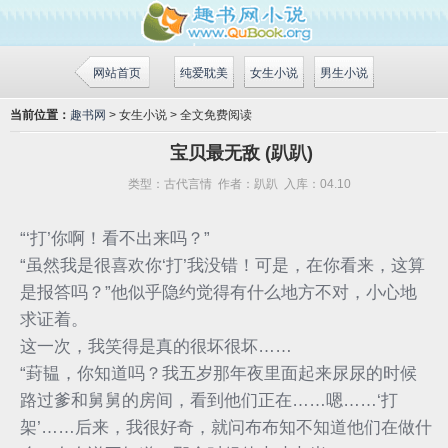
网站首页
纯爱耽美
女生小说
男生小说
当前位置：
趣书网
> 女生小说 > 全文免费阅读
宝贝最无敌 (趴趴)
类型：
古代言情
作者：
趴趴
入库：
04.10
“‘打’你啊！看不出来吗？”
“虽然我是很喜欢你‘打’我没错！可是，在你看来，这算
是报答吗？”他似乎隐约觉得有什么地方不对，小心地
求证着。
这一次，我笑得是真的很坏很坏……
“葑韫，你知道吗？我五岁那年夜里面起来尿尿的时候
路过爹和舅舅的房间，看到他们正在……嗯……‘打
架’……后来，我很好奇，就问布布知不知道他们在做什