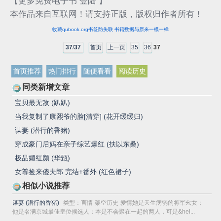
【更多免费电子书 登陆 】
本作品来自互联网！请支持正版，版权归作者所有！
收藏qubook.org书签防失联 书籍数据与原来一模一样
37
/
37
首页
上一页
35
36
37
首页推荐
热门排行
随便看看
阅读历史
同类新增文章
宝贝最无敌 (趴趴)
当我复制了康熙爷的脸[清穿] (花开缓缓归)
谋妻 (潜行的香猪)
穿成豪门后妈在亲子综艺爆红 (扶以东桑)
极品媚红颜 (华甄)
女尊捡来傻夫郎 完结+番外 (红色裙子)
相似小说推荐
谋妻 (潜行的香猪)
类型：言情-架空历史-爱情她是天生病弱的将军幺女；
他是名满京城最佳皇位候选人；本是不会聚在一起的两人，可是&hel...