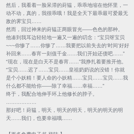
然后，我看着一脸呆滞的葑韫，乖乖地缩在他怀里，一
动不动，真的，我很乖哦！我是全天下最乖最可爱最无
敌的霁宝贝……
然而，回过神来的葑韫正两眼冒光——色色的那种。
他凑到我耳边轻轻地一遍又一遍的叨念：“宝贝呀宝贝
~~~你惨了……你惨了……我要把以前失去的‘时间’好好
补回来……春宵一刻值千金……我们开始还债吧……”
“现在，现在是白天不是春宵……”我挣扎着要推开他。
“宝贝……迟了……宝贝……皇祖奶奶说的没错！你就
是个小妖精！要人命的小妖精……宝贝……宝贝……我
什么都不能给你——除了幸福……幸福……”
终于，我配合地伸手环上他修长的脖子。
………………
那好吧！葑韫，明天，明天的明天，明天的明天的明
天……我们，也要幸福哦……