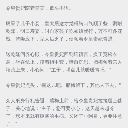
令皇贵妃陪着笑笑，低头不语。
膈应了儿子小妾，皇太后这才觉得胸口气顺了些，嘱咐
乾隆，明日寿宴，叫自家孩子吃顿饭就行，万不可多花
钱。乾隆应下，见太后乏了，便领着令皇贵妃告退。
送乾隆回养心殿，令皇贵妃回到延禧宫，换了宽松衣
裳，坐在炕上，摸着指甲套，暗自沉思。腊梅领着宫人
端茶上来，小心问：“主子，喝点儿茶暖暖胃吧。”
令皇贵妃点头，“搁这儿吧。腊梅留下，其他人下去。”
众人躬身行礼告退，腊梅上前，给令皇贵妃拉拉腿上毯
子，关心地说：“主子，您可要小心，这天越来越冷
了，您本来就有腿寒的毛病。又怀了小阿哥，更要注意
了。”