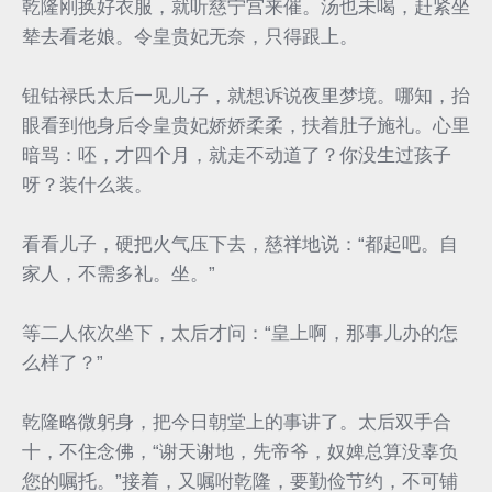
乾隆刚换好衣服，就听慈宁宫来催。汤也未喝，赶紧坐
辇去看老娘。令皇贵妃无奈，只得跟上。
钮钴禄氏太后一见儿子，就想诉说夜里梦境。哪知，抬
眼看到他身后令皇贵妃娇娇柔柔，扶着肚子施礼。心里
暗骂：呸，才四个月，就走不动道了？你没生过孩子
呀？装什么装。
看看儿子，硬把火气压下去，慈祥地说：“都起吧。自
家人，不需多礼。坐。”
等二人依次坐下，太后才问：“皇上啊，那事儿办的怎
么样了？”
乾隆略微躬身，把今日朝堂上的事讲了。太后双手合
十，不住念佛，“谢天谢地，先帝爷，奴婢总算没辜负
您的嘱托。”接着，又嘱咐乾隆，要勤俭节约，不可铺