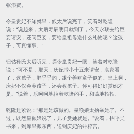
张浪费。
令皇贵妃不知就里，候太后说完了，笑着对乾隆
说：“说起来，太后寿辰明日就到了，今天永琰去给臣
妾请安，还问臣妾，要给皇祖母送什么礼物呢？这孩
子，可真懂事。”
钮钴禄氏太后听完，瞟令皇贵妃一眼，笑着对乾隆
说：“可不是，那天，庆妃带小十五来请安，哀家看
了，这孩子，胖乎乎的，跟个善财童子似的。皇上啊，
庆妃不仅会养孩子，还会教孩子。你可得好好赏她才
是。”说着，乐呵呵地拉着乾隆的手，和蔼地拍拍。
乾隆赶紧说：“那是她该做的。皇额娘太抬举她了。不
过，既然皇额娘说了，儿子赏她就是。”说着，招呼吴
书来，到库里搬东西，送到庆妃的钟粹宫。