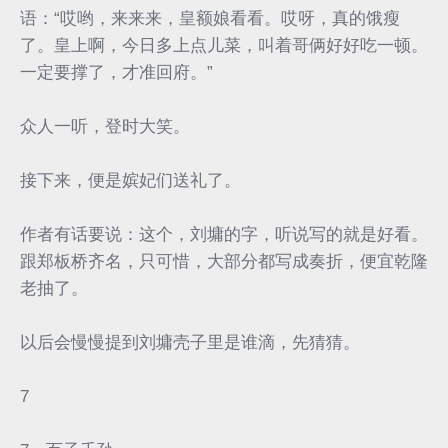
语：“哎哟，来来来，皇额娘看看。哎呀，真的饿瘦
了。皇上啊，今日多上点儿菜，叫着哥俩好好吃一顿。
一定要撑了，才准回府。”
众人一听，登时大笑。
接下来，便是嫔妃们送礼了。
作者有话要说：这个，刘墉的字，听说写的就是好看。
跟郑板桥齐名，只可惜，大部分都写成奏折，便宜乾隆
老抽了。
以后会慢慢提到刘墉壳子里是谁滴，先猜猜。
7