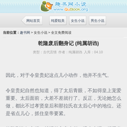
网站首页
纯爱耽美
女生小说
男生小说
当前位置：
趣书网
> 女生小说 > 全文免费阅读
乾隆废后翻身记 (纯属胡诌)
类型：
古代言情
作者：
纯属胡诌
入库：
04.10
因此，对于令皇贵妃这点儿小动作，他并不生气。
令皇贵妃自然也知道，得了太后青眼，不如得皇上宠爱
重要。太后面前，大差不差就行了。反正，无论她怎么
做，都比不过孝贤皇后和那拉氏在太后心中的地位。还
是省点儿心，抓住皇帝要紧。