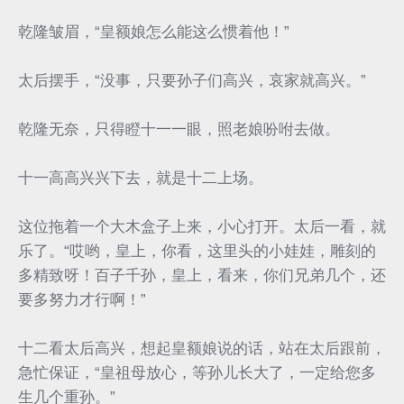
乾隆皱眉，“皇额娘怎么能这么惯着他！”
太后摆手，“没事，只要孙子们高兴，哀家就高兴。”
乾隆无奈，只得瞪十一一眼，照老娘吩咐去做。
十一高高兴兴下去，就是十二上场。
这位拖着一个大木盒子上来，小心打开。太后一看，就
乐了。“哎哟，皇上，你看，这里头的小娃娃，雕刻的
多精致呀！百子千孙，皇上，看来，你们兄弟几个，还
要多努力才行啊！”
十二看太后高兴，想起皇额娘说的话，站在太后跟前，
急忙保证，“皇祖母放心，等孙儿长大了，一定给您多
生几个重孙。”