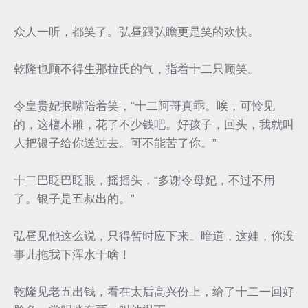
众人一听，都笑了。弘昼跟弘瞻更是笑的欢快。
乾隆也顾不得生那拉氏的气，指着十二只顾笑。
令皇贵妃抿嘴陪着笑，“十二阿哥真乖。唉，可怜见
的，这檀木雕，花了不少钱吧。好孩子，回头，我就叫
人把银子给你送过去。可不能苦了你。”
十二巴眨巴眨眼，摇摇头，“多谢令母妃，不过不用
了。银子是五叔出的。”
弘昼见他这么说，只得暂时应下来。暗道，这娃，你没
事儿拖我下浑水干啥！
乾隆见老五出钱，看在太后高兴份上，给了十二一回好