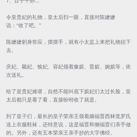
7、百子千孙...
令皇贵妃的礼物，皇太后扫一眼，直接对陈嬷嬷
说：“收了吧。”
陈嬷嬷躬身答应，摆摆手，就有小太监上来把礼物抬下
去。
庆妃、颖妃、愉妃、容妃领着豫嫔、晋嫔、婉嫔等，依
次送礼。
给了皇贵妃难堪，自然不能叫底下嫔妃们太过长脸，皇
太后都只是看了看，直接吩咐收了就是。
到了皇子们，最长的皇子荣亲王领着嫡福晋西林觉罗氏
送上衣服鞋袜，还特意说，这是福晋和侧福晋们亲手做
的。另外，还有五本荣亲王亲手抄的大字佛经。