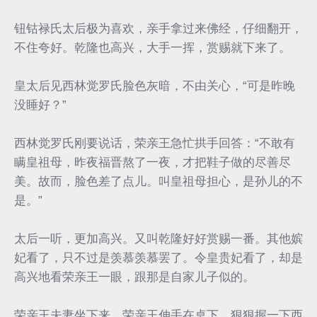
钮钴禄氏太后极为喜欢，亲手拿过来佛经，仔细翻开，
不住夸好。乾隆也高兴，大手一挥，赏赐就下来了。
皇太后见西林觉罗氏脸色灰暗，不由关心，“可是昨晚
没睡好？”
西林觉罗氏刚要说话，荣亲王急忙拱手回答：“不敢有
瞒皇祖母，昨夜福晋熬了一夜，才把鞋子做的尽善尽
美。故而，脸色差了点儿。叫皇祖母担心，是孙儿的不
是。”
太后一听，更加高兴。又叫乾隆好好赏赐一番。其他嫔
妃看了，只不过是羡慕羡慕罢了。令皇贵妃看了，却是
高兴地看荣亲王一眼，跟那是自家儿子似的。
荣亲王夫妻坐下来，荣亲王伸手在桌下，狠狠握一下西