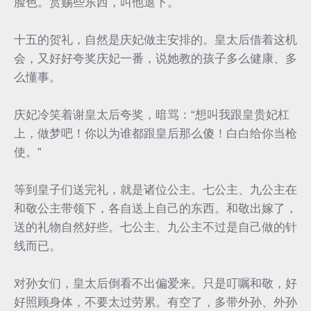
脸色。赏赐些东西，叫他退下。
十五的贺礼，自然是庆妃做主安排的。皇太后借着这机
会，又好好夸奖庆妃一番，说她教的孩子多么健康、多
么懂事。
庆妃冷笑着谢皇太后夸奖，暗骂：“想叫我跟皇贵妃杠
上，做梦吧！你以为谁都跟皇后那么傻！白白给你当枪
使。”
等到皇子们送完礼，就是诸位公主。七公主、九公主在
和敬公主带领下，各自送上自己的东西。和敬出嫁了，
送的礼物自然好些。七公主、九公主不过是自己做的针
线而已。
对孙女们，皇太后倒看不出偏爱来。只是叮嘱和敬，好
好照顾身体，不要太过劳累。有空了，多带外孙、外孙