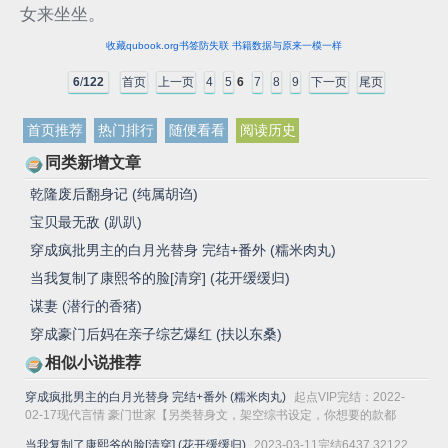
女来坐坐。
收藏qubook.org书签防失联 书籍数据与原来一模一样
6
/
122
首页
上一页
4
5
6
7
8
9
下一页
尾页
首页推荐
热门排行
随便看看
阅读历史
同类新增文章
乾隆废后翻身记 (纯属胡诌)
宝贝最无敌 (趴趴)
穿成疯批男主的白月光替身 完结+番外 (糯米肉丸)
当我复制了康熙爷的脸[清穿] (花开缓缓归)
谋妻 (潜行的香猪)
穿成豪门后妈在亲子综艺爆红 (扶以东桑)
相似小说推荐
穿成疯批男主的白月光替身 完结+番外 (糯米肉丸)
起点VIP完结：2022-
02-17现代言情 豪门世家【另类替身文，架空综书设定，你想要的款都
有】迷迷糊糊间，佘想想听到耳...
当我复制了康熙爷的脸[清穿] (花开缓缓归)
2023-03-11完结6437 32122