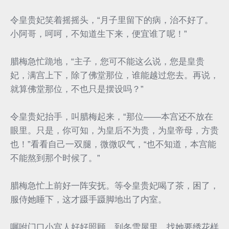
令皇贵妃笑着摇摇头，“月子里留下的病，治不好了。
小阿哥，呵呵，不知道生下来，便宜谁了呢！”
腊梅急忙跪地，“主子，您可不能这么说，您是皇贵
妃，满宫上下，除了佛堂那位，谁能越过您去。再说，
就算佛堂那位，不也只是摆设吗？”
令皇贵妃抬手，叫腊梅起来，“那位——本宫还不放在
眼里。只是，你可知，为皇后不为贵，为皇帝母，方贵
也！”看看自己一双腿，微微叹气，“也不知道，本宫能
不能熬到那个时候了。”
腊梅急忙上前好一阵安抚。等令皇贵妃喝了茶，困了，
服侍她睡下，这才蹑手蹑脚地出了内室。
嘱咐门口小宫人好好照顾，到冬雪屋里，找她要绣花样