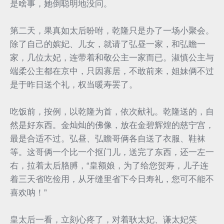
是啥事，她倒聪明地没问。
第二天，果真如太后吩咐，乾隆只是办了一场小聚会。
除了自己的嫔妃、儿女，就请了弘昼一家，和弘瞻一
家，几位太妃，连带着和敬公主一家而已。淑慎公主与
端柔公主都在京中，只因寡居，不敢前来，姐妹俩不过
是于昨日送个礼，权当暖寿罢了。
吃饭前，按例，以乾隆为首，依次献礼。乾隆送的，自
然是好东西。金灿灿的佛像，放在金碧辉煌的慈宁宫，
最是合适不过。弘昼、弘瞻哥俩各自送了衣服、鞋袜
等。这哥俩一个比一个抠门儿，送完了东西，还一左一
右，拉着太后胳膊，“皇额娘，为了给您贺寿，儿子连
着三天省吃俭用，从牙缝里省下今日寿礼，您可不能不
喜欢呐！”
皇太后一看，立刻心疼了，对着耿太妃、谦太妃笑