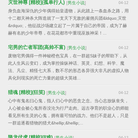
灭世神尊 [精校](孤单行人)
[
男生小说
]
04-12
身负血海深仇的少年偶得始皇遗物，从此踏上一条血杀之路，用
十二都天神杀大阵造就了一支天下无敌的雇佣兵团&ldquo;灭世
&rdquo;，他征战沙场建立起了一片属于自己的帝国，成为了赫
赫有名的少年帝尊，在花花都市中重现巫族神采！...
宅男的亡者军团(高帅不富)
[
男生小说
]
04-12
废物宅男偶得一件神秘橙色宝具，在一群超S妹子的帮助下，从
此人生风云变幻，成为掌控操纵神话、英灵、幻想、科学、魔
法、凡尘、精怪七大系，数不尽的形态各异强大非凡的虚拟人物
具化到现实的死亡力量的超级大英雄...
猎魂 [精校](狂笑)
[
男生小说
]
04-12
心中有鬼名曰心鬼，指人们心中的恶贪之念。当心志放纵丧失，
人心被会被心鬼所吞没沦为行尸走肉。远古孕育的职业心韵师能
看见所有生灵的心鬼，拥有最可怕的战力。他们不是超人，只是
一群追逐着猎物的猎犬&hellip;&hellip;...
降龙伏虎 [精校](8难)
[
男生小说
]
04-12