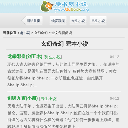
网站首页
纯爱耽美
女生小说
男生小说
当前位置：
趣书网
> 玄幻奇幻 > 全文免费阅读
玄幻奇幻 完本小说
龙拳邪皇(刘五木)
[
男生小说
]
04-12
现代人遭人陷害穿越异世，从此踏上异界争霸之旅。。传说中的
古武龙拳，是否能在西元大陆称雄？ 各种势力竞相登场，美女
祭祀杀戮&hellip;&hellip; 一次旷世血色征途，由此展开
&hellip;&hellip;...
剑啸九霄(小谢)
[
男生小说
]
04-12
天启大陆千年，命运双生子出世，大陆风云再起&hellip;&hellip;
昆仑、蛮荒、魔兽森林&hellip;&hellip;他们在这一个个我们耳熟
能详的地方又将有什么样的奇遇？他们如何一步步走上巅峰、扭
转乾坤？身负血海深仇的少年怎样走上...