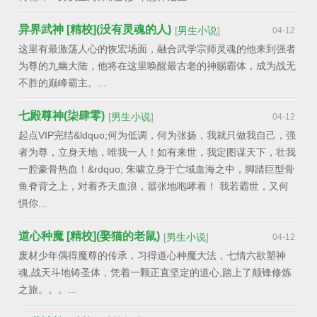
异界武神 [精校](没有灵魂的人)
[
男生小说
]
04-12
这里有最激荡人心的恢宏场面，融合武学宗师灵魂的他来到强者
为尊的九幽大陆，他将在这里唤醒最古老的神赐霸体，成为战无
不胜的巅峰霸主。...
七殿尊神(柒肆零)
[
男生小说
]
04-12
起点VIP完结&ldquo;何为低调，何为张扬，我就只做我自己，强
者为尊，立身天地，唯我一人！如有来世，我定图谋天下，壮我
一腔豪骨热血！&rdquo; 朱啸立身于亡域血海之中，脚踏巨型骨
鱼脊背之上，对着齐天血浪，嚣张地咆哮着！ 我若霸世，又何
惧你...
道心种魔 [精校](娶猫的老鼠)
[
男生小说
]
04-12
废材少年偶得魔尊的传承，习得道心种魔大法，七情六欲塑神
魂,战天斗地铸圣体，凭着一颗正直坚定的道心,踏上了颠锋修炼
之旅。。。...