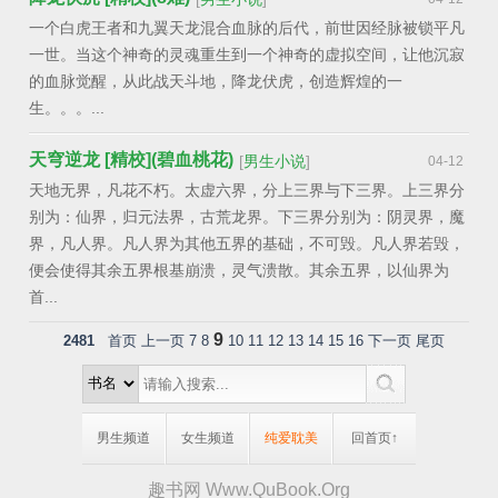
一个白虎王者和九翼天龙混合血脉的后代，前世因经脉被锁平凡
一世。当这个神奇的灵魂重生到一个神奇的虚拟空间，让他沉寂
的血脉觉醒，从此战天斗地，降龙伏虎，创造辉煌的一
生。。。...
天穹逆龙 [精校](碧血桃花)
[
男生小说
]
04-12
天地无界，凡花不朽。太虚六界，分上三界与下三界。上三界分
别为：仙界，归元法界，古荒龙界。下三界分别为：阴灵界，魔
界，凡人界。凡人界为其他五界的基础，不可毁。凡人界若毁，
便会使得其余五界根基崩溃，灵气溃散。其余五界，以仙界为
首...
9
2481
首页
上一页
7
8
10
11
12
13
14
15
16
下一页
尾页
男生频道
女生频道
纯爱耽美
回首页↑
趣书网 Www.QuBook.Org