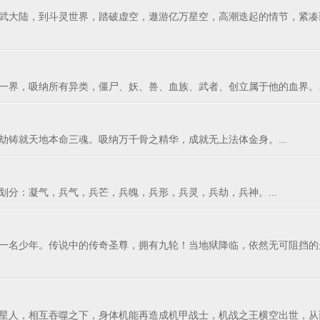
武大陆，到斗灵世界，踏破虚空，遨游亿万星空，高潮迭起的情节，紧凑
界，吸纳所有异类，僵尸、妖、兽、血族、武者、创立属于他的血界。..
铸就天地本命三魂。吸纳万千骨之精华，成就无上法体金身。...
分：凝气，兵气，兵芒，兵魄，兵形，兵灵，兵劫，兵神。...
年。传说中的传奇圣尊，拥有九轮！当地狱降临，依然无可阻挡的走向巅峰&he
星人，相互吞噬之下，身体机能再造成机甲战士，机战之王横空出世，从