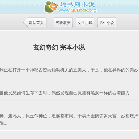
网站首页
纯爱耽美
女生小说
男生小说
玄幻奇幻 完本小说
异世，遇到正在打开一个神秘古迹而触动机关的五美人，于是，他在异界的的美
发愁如何生存下去时，偶然发现自己竞拥有黑洞一样的吞噬能力.......
神、渡凡人，执玉帝神位，逍遥都市间。于昊天金阙弥罗天宫，妙相庄严
..