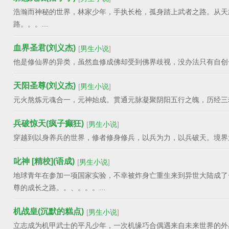
浩瀚而神秘的世界，林家少年，手执长枪，孤身踏上武者之路。从天
路。。。...
血界圣君(刘义杰)
[
男生小说
]
他是修仙界的异类，虽然血修成佛却受到佛界歧视，没办法只有自创一
天阳圣尊(刘义杰)
[
男生小说
]
元火熬炼元魂合一，元神始成。贯通元脉凝聚阴阳五行之魄，历经三劫
兵破惊天(疯子癫狂)
[
男生小说
]
穿越到以身养兵的世界，修者修身修兵，以兵为力，以兵破天。境界划
叱神 [精校](语成)
[
男生小说
]
地球青年在参加一项国家实验，不幸被炸身亡重生来到异世大陆成了一名少
尊的成长之路。。、。。。...
机战皇(沉默的糕点)
[
男生小说
]
立志成为机甲武士的平凡少年，一次机缘巧合偶遇来自未来世界的外