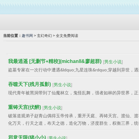
当前位置：
趣书网
> 玄幻奇幻 > 全文免费阅读
我最逍遥 [无删节+精校](michanll&廖超群)
[
男生小说
]
盗墓专家在一次行动中遭遇&ldquo;九星连珠&rdquo;穿越到
吞噬天下(残月孤影)
[
男生小说
]
现代青年被黑洞带到了仙魔林立，鬼怪乱舞，强者如林的异世界，正当他
重铸天宫(伏醉)
[
男生小说
]
破落道观弟子赵青山偶得玉帝传承，重开天庭、再铸天宫。渡仙、渡
化万天，行天之道，布天之德，造化万物，济度群生，权衡三界，统御.
邪意无限(猪小小)
[
男生小说
]