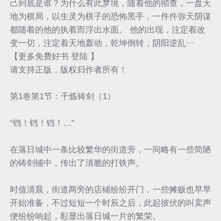
己到底是谁？为什么有此梦境，随着他的彻查，一盘天
地为棋局，以生灵为棋子的恐怖黑手，一件件弥天阴谋
都随着的他的执着而浮出水面。 他的出现，注定着改
变一切，注定着天地轰动，乾坤倒转，阴阳逆乱···
【更多免费好书 登陆 】
请支持正版，版权归作者所有！
第1卷第1节：千炼铸剑（1）
“铛！铛！铛！…”
在落日城中一条比较繁华的街道旁，一间略有一些简陋
的铸剑铺中，传出了清脆的打铁声。
时值清晨，街道两旁的店铺纷纷开门，一些摊贩也早早
开始准备，不过短短一个时辰之后，此起彼伏的叫卖声
便纷纷响起，彰显出落日城一片的繁荣。