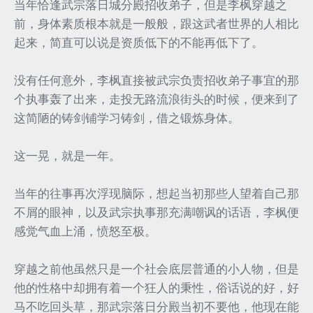
当年恰逢武宗落日城分殿招收弟子，但是李枫穿越之
前，身体素质根本就是一般般，跟这武者世界的人相比
起来，简直可以说是资质低下的不能再低下了。
没有任何意外，李枫直接被武宗负责招收弟子事宜的那
个执事轰了出来，走投无路流浪街头的时候，便来到了
这简陋的铸剑铺学习铸剑，借之锻炼身体。
这一晃，就是一年。
当年的往事再次浮现脑际，想起当初那些人望着自己那
不屑的眼神，以及武宗执事那充满嘲讽的话语，李枫便
感觉气血上涌，愤怒至极。
穿越之前他虽然只是一个社会底层普通的小人物，但是
他的性格中却拥有着一个狂人的秉性，俗话说的好，好
马不吃回头草，那武宗落日分殿当初不要他，他现在能