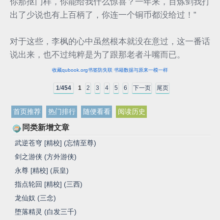
你那抠门样，你能给我什么惊喜？一年来，百炼剑我打
出了少说也有上百柄了，你连一个铜币都没给过！”
对于这些，李枫的心中虽然根本就没在意过，这一番话
说出来，也不过纯粹是为了跟那老者斗嘴而已。
收藏qubook.org书签防失联 书籍数据与原来一模一样
1
/
454
1
2
3
4
5
6
下一页
尾页
首页推荐
热门排行
随便看看
阅读历史
同类新增文章
武逆苍穹 [精校] (忘情至尊)
剑之游侠 (方外游侠)
永尊 [精校] (辰皇)
指点轮回 [精校] (三西)
龙仙奴 (三念)
堕落精灵 (白发三千)