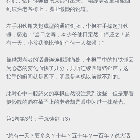
狗屁，估计你会被把屎都打出来。”糟蹋老者重新坐回
到破烂老爷椅上，嘴里懒懒的说道。
左手用铁钳夹起成型的通红剑胚，李枫右手操起打铁
锤，怒道：“当日之辱，本少爷他日定然十倍还之！总
有一天，小爷我能比他们任何一人都强！”
被糟蹋老者的话语连连戳到痛处，李枫手中的打铁锤因
为心态的变化而快了几分，只听连续四道铛铛声，这一
抬手的瞬间就是四下，明显是李枫以前做不到的。
此时心中一腔怒火的李枫自然没注意到这些，但是那看
似懒散的躺在椅子上的老者却是眼中闪过一抹精光。
第1卷第3节：千炼铸剑（3）
“总有一天？要多久？十年？五十年？一百年？说大话