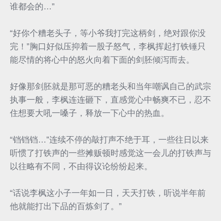
谁都会的…”
“好你个糟老头子，等小爷我打完这柄剑，绝对跟你没
完！”胸口好似压抑着一股子怒气，李枫挥起打铁锤只
能尽情的将心中的怒火向着下面的剑胚倾泻而去。
好像那剑胚就是那可恶的糟老头和当年嘲讽自己的武宗
执事一般，李枫连连砸下，直感觉心中畅爽不已，忍不
住想要大吼一嗓子，释放一下心中的热血。
“铛铛铛…”连续不停的敲打声不绝于耳，一些往日以来
听惯了打铁声的一些摊贩顿时感觉这一会儿的打铁声与
以往略有不同，不由得议论纷纷起来。
“话说李枫这小子一年如一日，天天打铁，听说半年前
他就能打出下品的百炼剑了。”