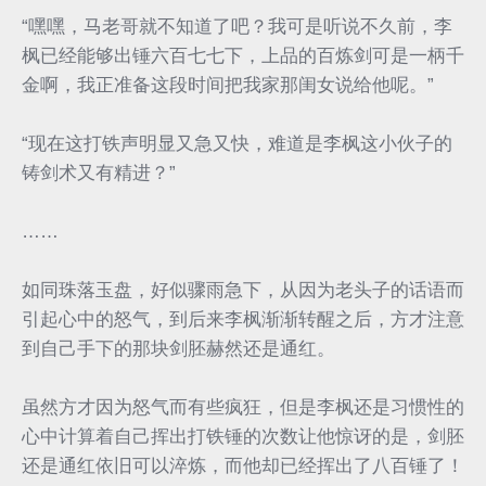
“嘿嘿，马老哥就不知道了吧？我可是听说不久前，李
枫已经能够出锤六百七七下，上品的百炼剑可是一柄千
金啊，我正准备这段时间把我家那闺女说给他呢。”
“现在这打铁声明显又急又快，难道是李枫这小伙子的
铸剑术又有精进？”
……
如同珠落玉盘，好似骤雨急下，从因为老头子的话语而
引起心中的怒气，到后来李枫渐渐转醒之后，方才注意
到自己手下的那块剑胚赫然还是通红。
虽然方才因为怒气而有些疯狂，但是李枫还是习惯性的
心中计算着自己挥出打铁锤的次数让他惊讶的是，剑胚
还是通红依旧可以淬炼，而他却已经挥出了八百锤了！