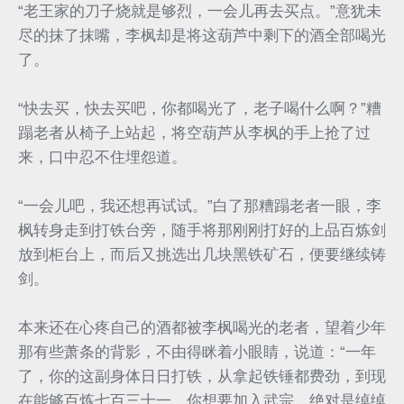
“老王家的刀子烧就是够烈，一会儿再去买点。”意犹未
尽的抹了抹嘴，李枫却是将这葫芦中剩下的酒全部喝光
了。
“快去买，快去买吧，你都喝光了，老子喝什么啊？”糟
蹋老者从椅子上站起，将空葫芦从李枫的手上抢了过
来，口中忍不住埋怨道。
“一会儿吧，我还想再试试。”白了那糟蹋老者一眼，李
枫转身走到打铁台旁，随手将那刚刚打好的上品百炼剑
放到柜台上，而后又挑选出几块黑铁矿石，便要继续铸
剑。
本来还在心疼自己的酒都被李枫喝光的老者，望着少年
那有些萧条的背影，不由得眯着小眼睛，说道：“一年
了，你的这副身体日日打铁，从拿起铁锤都费劲，到现
在能够百炼七百三十一，你想要加入武宗，绝对是绰绰