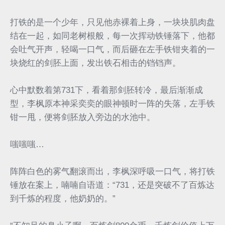
打铁的是一个少年，只见他赤裸着上身，一块块肌肉盘
结在一起，如同老树根般，每一次挥动铁锤落下，他都
会吐气开声，轻喝一口气，而后砸在左手铁钳夹着的一
块烧红的剑胚上面，发出铁石相击的铛铛声。
心中默数着第731下，看着那剑胚转冷，最后渐渐成
型，李枫原本神采奕奕的眼神顿时一阵的失落，左手铁
钳一甩，便将剑胚放入旁边的水池中。
嗤嗤嗤…
阵阵白色的雾气翻滚而出，李枫深呼吸一口气，将打铁
锤放在案上，喃喃自语道：“731，还是突破不了百炼达
到千炼的程度，他奶奶的。”