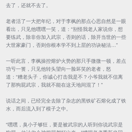
去了，还就不去了。
老者活了一大把年纪，对于李枫的那点心思自然是一眼
看出，只见他嘿嘿一笑，道：“别怪我老人家说你，想
要练武，除非你加入武宗，否则的话，除开当世的一些
大世家豪门，否则你根本学不到上层的功诀秘法…”
一听此言，李枫操控熔炉火势的那只手微微一顿，差点
功亏一篑，只见他转头望向一脸坏笑的老者，怒
道：“糟老头子，你诚心打击我是不？小爷我就不信离
了那狗屁武宗，我就不能在这天地间混了！”
说话之间，已经完全去除了杂志的黑铁矿石熔化成了铁
水，而后流入到了模子之中。
“嘿嘿，臭小子够狂，要是被武宗的人听到你说武宗是