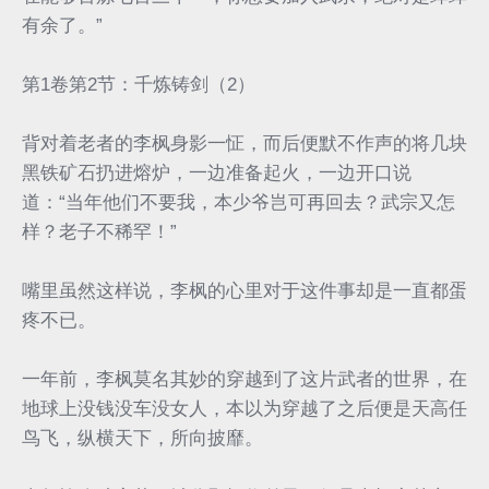
有余了。”
第1卷第2节：千炼铸剑（2）
背对着老者的李枫身影一怔，而后便默不作声的将几块
黑铁矿石扔进熔炉，一边准备起火，一边开口说
道：“当年他们不要我，本少爷岂可再回去？武宗又怎
样？老子不稀罕！”
嘴里虽然这样说，李枫的心里对于这件事却是一直都蛋
疼不已。
一年前，李枫莫名其妙的穿越到了这片武者的世界，在
地球上没钱没车没女人，本以为穿越了之后便是天高任
鸟飞，纵横天下，所向披靡。