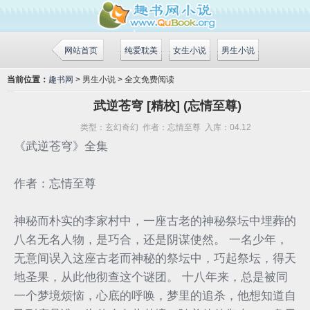
网站首页
纯爱耽美
女生小说
男生小说
当前位置：
趣书网
> 男生小说 > 全文免费阅读
武逆苍穹 [精校] (忘情至尊)
类型：
玄幻奇幻
作者：
忘情至尊
入库：
04.12
《武逆苍穹》全集
作者：忘情至尊
神秘而朴实的李家村中，一座古老的神秘祭坛中埋葬的
八名无名人物，是巧合，还是阴谋使然。 一名少年，
无意间误入这座古老而神秘的祭坛中，巧起祭坛，得天
地圣果，从此他彻查这个谜团。 十八年来，总是被同
一个梦境烦恼，心底的呼唤，梦里的追杀，他想知道自