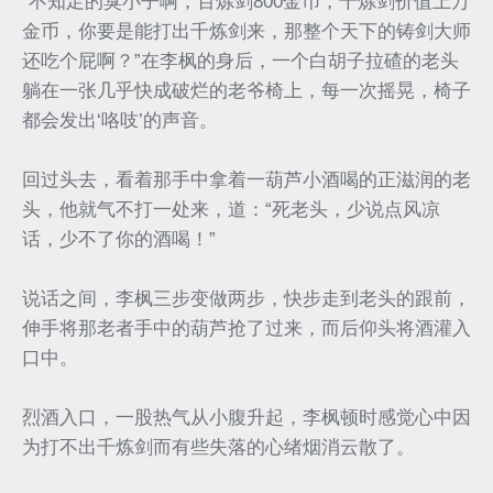
“不知足的臭小子啊，百炼剑800金币，千炼剑价值上万
金币，你要是能打出千炼剑来，那整个天下的铸剑大师
还吃个屁啊？”在李枫的身后，一个白胡子拉碴的老头
躺在一张几乎快成破烂的老爷椅上，每一次摇晃，椅子
都会发出‘咯吱’的声音。
回过头去，看着那手中拿着一葫芦小酒喝的正滋润的老
头，他就气不打一处来，道：“死老头，少说点风凉
话，少不了你的酒喝！”
说话之间，李枫三步变做两步，快步走到老头的跟前，
伸手将那老者手中的葫芦抢了过来，而后仰头将酒灌入
口中。
烈酒入口，一股热气从小腹升起，李枫顿时感觉心中因
为打不出千炼剑而有些失落的心绪烟消云散了。