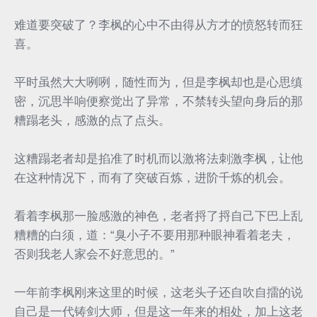
难道要突破了？李枫的心中不由得从方才的愤怒转而狂
喜。
平时虽然大大咧咧，随性而为，但是李枫却也是心思缜
密，沉思半响便察觉出了异常，不禁转头望向身后的那
糟蹋老头，感激的点了点头。
这糟蹋老者却是掐准了时机而以激将法刺激李枫，让他
在这种情况下，而有了突破百炼，进阶千炼的机会。
看着李枫那一脸感激的神色，老者捋了捋自己下巴上乱
糟糟的白须，道：“臭小子不要用那种眼神看着老夫，
否则我老人家会不好意思的。”
一年前李枫刚来这里的时候，这老头子还自吹自擂的说
自己是一代铸剑大师，但是这一年来的相处，加上这老