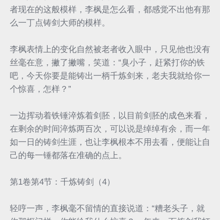
者现在的这般模样，李枫是怎么看，都感觉不出他有那
么一丁点铸剑大师的模样。
李枫表情上的变化自然被老者收入眼中，只见他也没有
丝毫在意，撇了撇嘴，笑道：“臭小子，赶紧打你的铁
吧，今天你要是能铸出一柄千炼剑来，老夫我就给你一
个惊喜，怎样？”
一边挥动着铁锤淬炼着剑胚，以目前剑胚的成色来看，
在剩余的时间淬炼两百次，可以说是绰绰有余，而一年
如一日的铸剑生涯，也让李枫根本不用去看，便能让自
己的每一锤都落在准确的点上。
第1卷第4节：千炼铸剑（4）
轻哼一声，李枫毫不留情的直接说道：“糟老头子，就