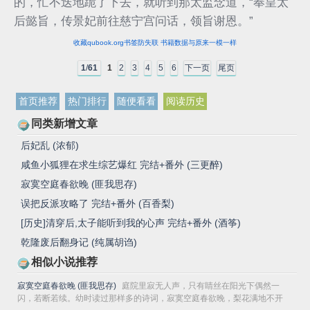
的，忙不迭地跪了下去，就听到那太监念道，“奉皇太
后懿旨，传景妃前往慈宁宫问话，领旨谢恩。”
收藏qubook.org书签防失联 书籍数据与原来一模一样
1
/
61
1
2
3
4
5
6
下一页
尾页
首页推荐
热门排行
随便看看
阅读历史
同类新增文章
后妃乱 (浓郁)
咸鱼小狐狸在求生综艺爆红 完结+番外 (三更醉)
寂寞空庭春欲晚 (匪我思存)
误把反派攻略了 完结+番外 (百香梨)
[历史]清穿后,太子能听到我的心声 完结+番外 (酒筝)
乾隆废后翻身记 (纯属胡诌)
相似小说推荐
寂寞空庭春欲晚 (匪我思存)
庭院里寂无人声，只有睛丝在阳光下偶然一
闪，若断若续。幼时读过那样多的诗词，寂寞空庭春欲晚，梨花满地不开