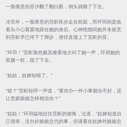
一脸倦意的苏汐翻了翻白眼，倒头就睡了下去。
冷宫外，一脸寒意的芫昕疾步走在前面，而环羽则是低
着头小心翼翼地跟在她的身后。心神恍惚间她并未留意
到芫昕早已停下了脚步，便径直撞上了芫昕的背。
“环羽！”芫昕脸色极其难看地大叫了她一声，吓得她的
双腿一软，跪了下去。
“姑姑，奴婢知错了。”
“错？”芫昕轻哼一声道，“要你办一件小事都办不好，还
让贵嫔娘娘怎样相信你？”
“姑姑！”环羽猛地拉住芫昕的裙角，泣道，“奴婢知道自
己很笨，没办好娘娘交代的事，但请看在奴婢对娘娘忠