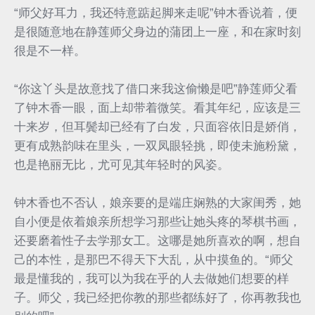
“师父好耳力，我还特意踮起脚来走呢”钟木香说着，便
是很随意地在静莲师父身边的蒲团上一座，和在家时刻
很是不一样。
“你这丫头是故意找了借口来我这偷懒是吧”静莲师父看
了钟木香一眼，面上却带着微笑。看其年纪，应该是三
十来岁，但耳鬓却已经有了白发，只面容依旧是娇俏，
更有成熟韵味在里头，一双凤眼轻挑，即使未施粉黛，
也是艳丽无比，尤可见其年轻时的风姿。
钟木香也不否认，娘亲要的是端庄娴熟的大家闺秀，她
自小便是依着娘亲所想学习那些让她头疼的琴棋书画，
还要磨着性子去学那女工。这哪是她所喜欢的啊，想自
己的本性，是那巴不得天下大乱，从中摸鱼的。“师父
最是懂我的，我可以为我在乎的人去做她们想要的样
子。师父，我已经把你教的那些都练好了，你再教我也