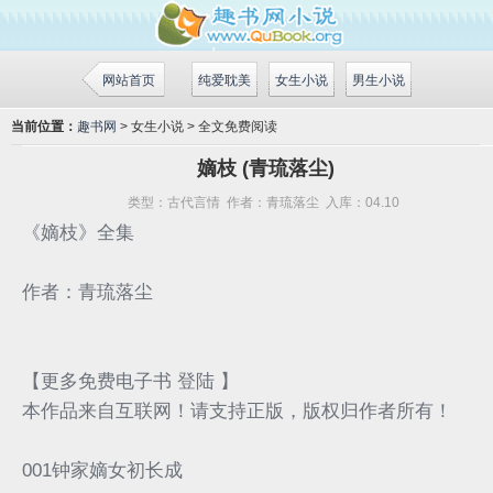
网站首页
纯爱耽美
女生小说
男生小说
当前位置：
趣书网
> 女生小说 > 全文免费阅读
嫡枝 (青琉落尘)
类型：
古代言情
作者：
青琉落尘
入库：
04.10
《嫡枝》全集
作者：青琉落尘
【更多免费电子书 登陆 】
本作品来自互联网！请支持正版，版权归作者所有！
001钟家嫡女初长成