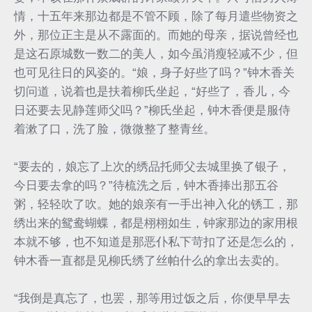
情，十五年来那边都是不管不顾，除了每月遣些物资之
外，那位正主是从不露面的。而她的母亲，据说曾经也
是这石原城数一数二的美人，如今虽消瘦轻减不少，但
也可见往日的风姿的。“娘，身子好些了吗？”钟木香关
切问道，说着也是扶着柳氏坐起，“好些了，香儿，今
日还要去见静莲师父吗？”柳氏坐起，钟木香便是服侍
着漱了口，洗了脸，微微整了整青丝。
“要去的，娘忘了上次的绣品托师父去城里换了银子，
今日要去拿的吗？”待梳洗之后，钟木香捧出那五谷
粥，轻轻吹了吹。她的娘亲有一手出神入化的锈工，那
绣出来的鸳鸯蝴蝶，都是栩栩如生，钟家那边的家用根
本就不够，也不知道是那恶仆私下苛扣了还是怎么的，
钟木香一直都是见柳氏绣了丝帕什么的拿出去卖的。
“我倒是真忘了，也罢，那等用过饭之后，你便早早去