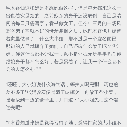
钟木香知道张妈是不想她做这些，但是每天都来这么一
出也着实是烦的。之前娘亲的身子还没病倒，自己是清
闲的每日只需写字，看书做女工。但今年三月的一场风
寒将弟子本就不好的母亲袭倒之后，她钟木香也开始帮
着家里做事了。什么大小姐，那不过是一个虚名而已，
那边的人早就摒弃了她们，自己还端什么架子呢？“张
妈，你这什么都不让我干，岂不是让我无所事事吗？你
跟娘身子都不怎么好，若是累着了，让我一个什么都不
会的人怎么办？”
“呸呸，大小姐说什么晦气话，等夫人喝完粥，药也煎
差不多了”张妈说着便是盛了两碗粥，再放了些小菜，
接着放到一边的食盒里，开口道：“大小姐先把这个端
过去吧”
钟木香知道张妈是觉得亏待了她，觉得钟家的大小姐不