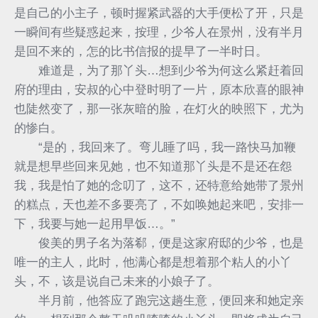
是自己的小主子，顿时握紧武器的大手便松了开，只是
一瞬间有些疑惑起来，按理，少爷人在景州，没有半月
是回不来的，怎的比书信报的提早了一半时日。
难道是，为了那丫头…想到少爷为何这么紧赶着回
府的理由，安叔的心中登时明了一片，原本欣喜的眼神
也陡然变了，那一张灰暗的脸，在灯火的映照下，尤为
的惨白。
“是的，我回来了。弯儿睡了吗，我一路快马加鞭
就是想早些回来见她，也不知道那丫头是不是还在怨
我，我是怕了她的念叨了，这不，还特意给她带了景州
的糕点，天也差不多要亮了，不如唤她起来吧，安排一
下，我要与她一起用早饭…。”
俊美的男子名为落郗，便是这家府邸的少爷，也是
唯一的主人，此时，他满心都是想着那个粘人的小丫
头，不，该是说自己未来的小娘子了。
半月前，他答应了跑完这趟生意，便回来和她定亲