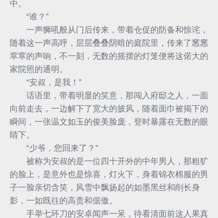
中。
“谁？”
一声狮吼般从门后传来，带着仓促的防备和惊诧，
随着这一声高呼，层层叠叠阴暗的庭院里，传来了窸窸
窣窣的声响，不一刻，无数的摇摆的灯笼便将这偌大的
家院照的通明。
“安叔，是我！”
话语里，带着明显的笑意，那闯入府邸之人，一面
向前走去，一边解下了宽大的披风，随着面巾被揭下的
瞬间，一张温文如玉的俊美脸庞，登时暴露在无数的眼
睛下。
“少爷，您回来了？”
被称为安叔的是一位四十开外的中年男人，那粗犷
的脸上，是意外也是惊喜，灯火下，身着锦衣棉服的男
子一脸亲切含笑，风雪中飘扬起的如墨黑丝和削长身
影，一如既往的高贵和倨傲。
手举七环刀的安卓闻声一呆，待看清面前这人果真