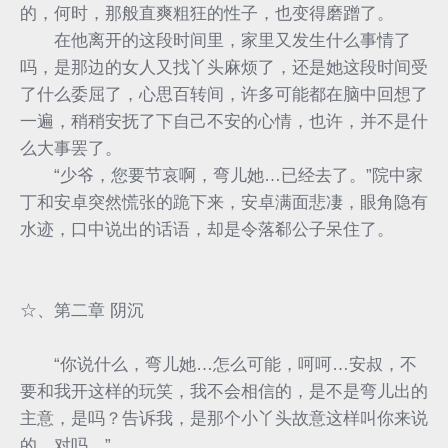
的，何时，那般直爽粗狂的性子，也变得磨蹭了。
在他离开的这段时间里，家里又发生什么事情了
吗，是那边的女人又找丫头麻烦了，还是她这段时间受
了什么委屈了，心思百转间，许多可能都在脑中回想了
一遍，稍稍安抚了下自己不安的心情，也许，并不是什
么大事罢了。
“少爷，您要节哀啊，弯儿她…已经去了。”院中家
丁和安卓突然慌张的跪下来，安卓满面悲凄，眼角隐有
水迹，口中说出的话语，却是令落郗公子呆住了。
☆、第二章 阴沉
“你说什么，弯儿她…怎么可能，呵呵…安叔，不
要和我开这样的玩笑，我不会相信的，是不是弯儿出的
主意，是吗？告诉我，是那个小丫头故意这样叫你来说
的，对吗…”