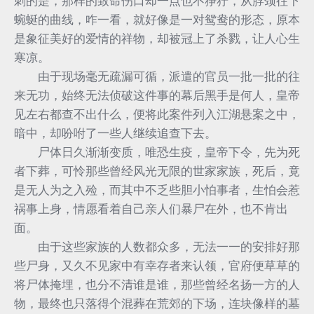
刺的是，那样的致命伤口却一点也不狰狞，从脖颈往下
蜿蜒的曲线，咋一看，就好像是一对鸳鸯的形态，原本
是象征美好的爱情的祥物，却被冠上了杀戮，让人心生
寒凉。
由于现场毫无疏漏可循，派遣的官员一批一批的往
来无功，始终无法侦破这件事的幕后黑手是何人，皇帝
见左右都查不出什么，便将此案件列入江湖悬案之中，
暗中，却吩咐了一些人继续追查下去。
尸体日久渐渐变质，唯恐生疫，皇帝下令，先为死
者下葬，可怜那些曾经风光无限的世家家族，死后，竟
是无人为之入殓，而其中不乏些胆小怕事者，生怕会惹
祸事上身，情愿看着自己亲人们暴尸在外，也不肯出
面。
由于这些家族的人数都众多，无法一一的安排好那
些尸身，又久不见家中有幸存者来认领，官府便草草的
将尸体掩埋，也分不清谁是谁，那些曾经名扬一方的人
物，最终也只落得个混葬在荒郊的下场，连块像样的墓