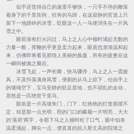
似乎还觉得自己的速度不够快，一只手不停的鞭策
着身下的千里良驹，狂奔的马蹄，在这寂静的官道上只
留下一地踏碎的冰雪，眨眼这一人一马便消失在一片风
雪之中。
眼前渐有灯火闪过，马上之人心中顿时涌起无数的
力量一般，挥鞭的手更是卖力起来，眼底也渐渐温和起
来，仿佛即将看见那情人美丽的脸庞，所有的疲惫在这
一瞬间被抛之脑后。
冰雪飞起，一声长嘶，快马骤停，马上之人一震披
风，不及抖落满身风雪，便刷的从马上掠下，任由手上
的缰绳空下，宝马安静的驻足原地，也不胡乱的走动，
居然是一匹绝世千里马。
眼前是一片高墙朱门，门下，红艳艳的灯笼摇摆不
定，却是那一点光明，照的门口的匾额一片明亮，大大
的‘落府’两字，令那下马之人顿时松了口气，眼中似有
温柔涌起，脚尖一点，便直直的掠入那丈高的院墙之