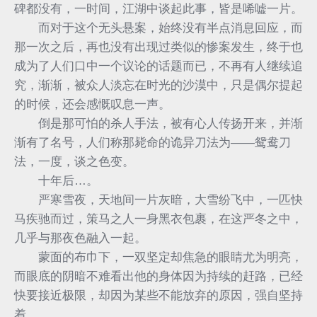
碑都没有，一时间，江湖中谈起此事，皆是唏嘘一片。
而对于这个无头悬案，始终没有半点消息回应，而
那一次之后，再也没有出现过类似的惨案发生，终于也
成为了人们口中一个议论的话题而已，不再有人继续追
究，渐渐，被众人淡忘在时光的沙漠中，只是偶尔提起
的时候，还会感慨叹息一声。
倒是那可怕的杀人手法，被有心人传扬开来，并渐
渐有了名号，人们称那毙命的诡异刀法为——鸳鸯刀
法，一度，谈之色变。
十年后…。
严寒雪夜，天地间一片灰暗，大雪纷飞中，一匹快
马疾驰而过，策马之人一身黑衣包裹，在这严冬之中，
几乎与那夜色融入一起。
蒙面的布巾下，一双坚定却焦急的眼睛尤为明亮，
而眼底的阴暗不难看出他的身体因为持续的赶路，已经
快要接近极限，却因为某些不能放弃的原因，强自坚持
着。