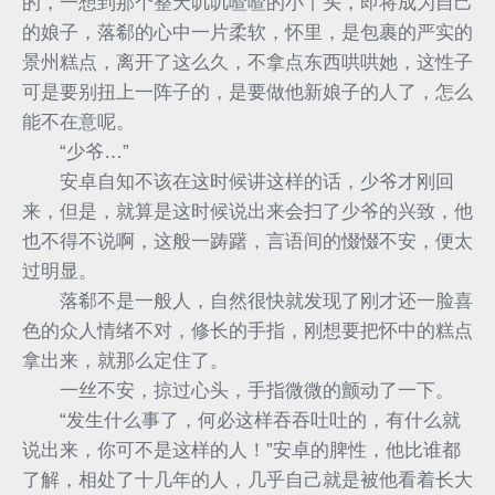
的，一想到那个整天叽叽喳喳的小丫头，即将成为自己
的娘子，落郗的心中一片柔软，怀里，是包裹的严实的
景州糕点，离开了这么久，不拿点东西哄哄她，这性子
可是要别扭上一阵子的，是要做他新娘子的人了，怎么
能不在意呢。
“少爷…”
安卓自知不该在这时候讲这样的话，少爷才刚回
来，但是，就算是这时候说出来会扫了少爷的兴致，他
也不得不说啊，这般一踌躇，言语间的惙惙不安，便太
过明显。
落郗不是一般人，自然很快就发现了刚才还一脸喜
色的众人情绪不对，修长的手指，刚想要把怀中的糕点
拿出来，就那么定住了。
一丝不安，掠过心头，手指微微的颤动了一下。
“发生什么事了，何必这样吞吞吐吐的，有什么就
说出来，你可不是这样的人！”安卓的脾性，他比谁都
了解，相处了十几年的人，几乎自己就是被他看着长大