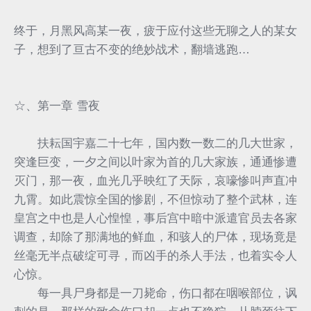
终于，月黑风高某一夜，疲于应付这些无聊之人的某女
子，想到了亘古不变的绝妙战术，翻墙逃跑…
☆、第一章 雪夜
扶耘国宇嘉二十七年，国内数一数二的几大世家，
突逢巨变，一夕之间以叶家为首的几大家族，通通惨遭
灭门，那一夜，血光几乎映红了天际，哀嚎惨叫声直冲
九霄。如此震惊全国的惨剧，不但惊动了整个武林，连
皇宫之中也是人心惶惶，事后宫中暗中派遣官员去各家
调查，却除了那满地的鲜血，和骇人的尸体，现场竟是
丝毫无半点破绽可寻，而凶手的杀人手法，也着实令人
心惊。
每一具尸身都是一刀毙命，伤口都在咽喉部位，讽