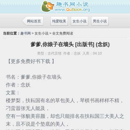
网站首页
纯爱耽美
女生小说
男生小说
当前位置：
趣书网
> 女生小说 > 全文免费阅读
爹爹,你娘子在墙头 [出版书] (念妖)
类型：
古代言情
作者：
念妖
入库：
04.10
【更多免费好书下载 】
书名：爹爹,你娘子在墙头
作者：念妖
文案：
楼梦梨，扶耘国有名的草包美人，琴棋书画样样不精，
刁蛮嚣张无人能及，
空有一张貌美容颜，却也只能排名在扶耘国三大美人之
末，且不说是个垫底的美人，