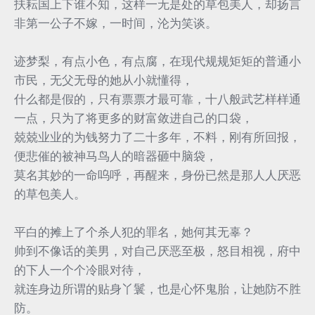
扶耘国上下谁不知，这样一无是处的草包美人，却扬言
非第一公子不嫁，一时间，沦为笑谈。
迹梦梨，有点小色，有点腐，在现代规规矩矩的普通小
市民，无父无母的她从小就懂得，
什么都是假的，只有票票才最可靠，十八般武艺样样通
一点，只为了将更多的财富敛进自己的口袋，
兢兢业业的为钱努力了二十多年，不料，刚有所回报，
便悲催的被神马鸟人的暗器砸中脑袋，
莫名其妙的一命呜呼，再醒来，身份已然是那人人厌恶
的草包美人。
平白的摊上了个杀人犯的罪名，她何其无辜？
帅到不像话的美男，对自己厌恶至极，怒目相视，府中
的下人一个个冷眼对待，
就连身边所谓的贴身丫鬟，也是心怀鬼胎，让她防不胜
防。