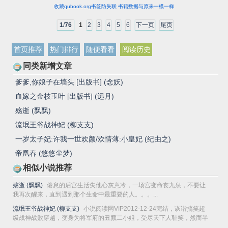
收藏qubook.org书签防失联 书籍数据与原来一模一样
1
/
76
1
2
3
4
5
6
下一页
尾页
首页推荐
热门排行
随便看看
阅读历史
同类新增文章
爹爹,你娘子在墙头 [出版书] (念妖)
血嫁之金枝玉叶 [出版书] (远月)
殇逝 (飘飘)
流氓王爷战神妃 (柳支支)
一岁太子妃:许我一世欢颜/欢情薄:小皇妃 (纪由之)
帝凰春 (悠悠尘梦)
相似小说推荐
殇逝 (飘飘)
倦怠的后宫生活失他心灰意冷，一场宫变命丧九泉，不要让
我再次醒来，直到遇到那个生命中最重要的人。。。...
流氓王爷战神妃 (柳支支)
小说阅读网VIP2012-12-24完结，诙谐搞笑超
级战神战败穿越，变身为将军府的丑颜二小姐，受尽天下人耻笑，然而半
夜三...