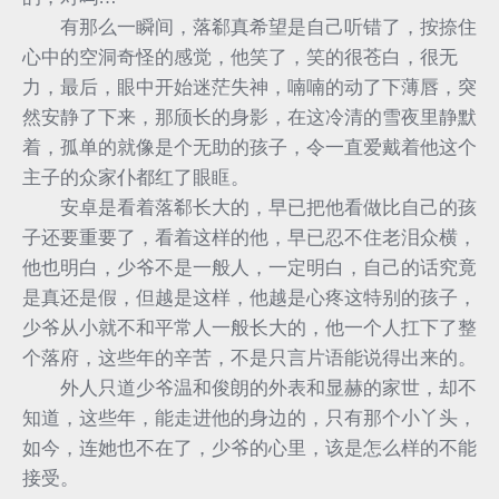
有那么一瞬间，落郗真希望是自己听错了，按捺住
心中的空洞奇怪的感觉，他笑了，笑的很苍白，很无
力，最后，眼中开始迷茫失神，喃喃的动了下薄唇，突
然安静了下来，那颀长的身影，在这冷清的雪夜里静默
着，孤单的就像是个无助的孩子，令一直爱戴着他这个
主子的众家仆都红了眼眶。
安卓是看着落郗长大的，早已把他看做比自己的孩
子还要重要了，看着这样的他，早已忍不住老泪众横，
他也明白，少爷不是一般人，一定明白，自己的话究竟
是真还是假，但越是这样，他越是心疼这特别的孩子，
少爷从小就不和平常人一般长大的，他一个人扛下了整
个落府，这些年的辛苦，不是只言片语能说得出来的。
外人只道少爷温和俊朗的外表和显赫的家世，却不
知道，这些年，能走进他的身边的，只有那个小丫头，
如今，连她也不在了，少爷的心里，该是怎么样的不能
接受。