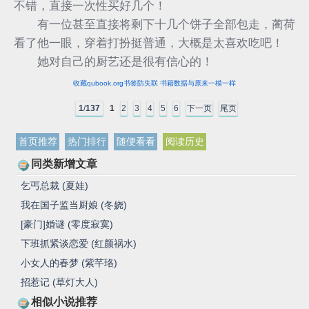
不错，直接一次性买好几个！
有一位甚至直接将剩下十几个饼子全部包走，蔺荷
看了他一眼，穿着打扮挺普通，大概是太喜欢吃吧！
她对自己的厨艺还是很有信心的！
收藏qubook.org书签防失联 书籍数据与原来一模一样
1
/
137
1
2
3
4
5
6
下一页
尾页
首页推荐
热门排行
随便看看
阅读历史
同类新增文章
乞丐总裁 (夏娃)
我在国子监当厨娘 (冬娆)
[豪门]婚谜 (零度寂寞)
下班抓紧谈恋爱 (红颜祸水)
小女人的春梦 (紫芊珞)
招惹记 (草灯大人)
相似小说推荐