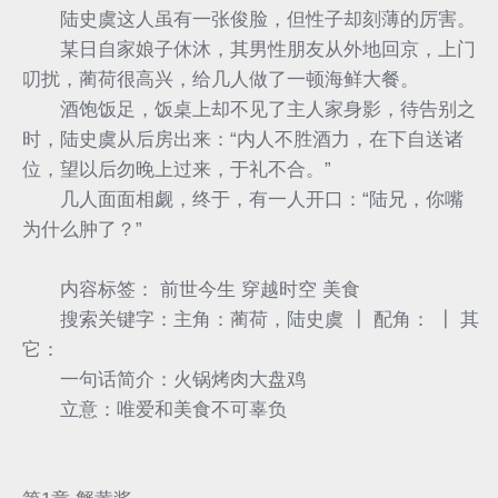
陆史虞这人虽有一张俊脸，但性子却刻薄的厉害。
某日自家娘子休沐，其男性朋友从外地回京，上门
叨扰，蔺荷很高兴，给几人做了一顿海鲜大餐。
酒饱饭足，饭桌上却不见了主人家身影，待告别之
时，陆史虞从后房出来：“内人不胜酒力，在下自送诸
位，望以后勿晚上过来，于礼不合。”
几人面面相觑，终于，有一人开口：“陆兄，你嘴
为什么肿了？”
内容标签： 前世今生 穿越时空 美食
搜索关键字：主角：蔺荷，陆史虞 ┃ 配角： ┃ 其
它：
一句话简介：火锅烤肉大盘鸡
立意：唯爱和美食不可辜负