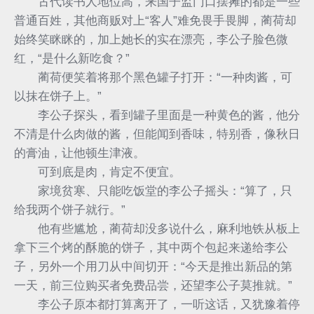
古代读书人地位高，来国子监门口摆摊的都是一些
普通百姓，其他商贩对上“客人”难免畏手畏脚，蔺荷却
始终笑眯眯的，加上她长的实在漂亮，李公子脸色微
红，“是什么新吃食？”
蔺荷便笑着将那个黑色罐子打开：“一种肉酱，可
以抹在饼子上。”
李公子探头，看到罐子里面是一种黄色的酱，他分
不清是什么肉做的酱，但能闻到香味，特别香，像秋日
的膏油，让他顿生津液。
可到底是肉，肯定不便宜。
家境贫寒、只能吃饭堂的李公子摇头：“算了，只
给我两个饼子就行。”
他有些尴尬，蔺荷却没多说什么，麻利地铁从板上
拿下三个烤的酥脆的饼子，其中两个包起来递给李公
子，另外一个用刀从中间切开：“今天是推出新品的第
一天，前三位购买者免费品尝，还望李公子莫推就。”
李公子原本都打算离开了，一听这话，又犹豫着停