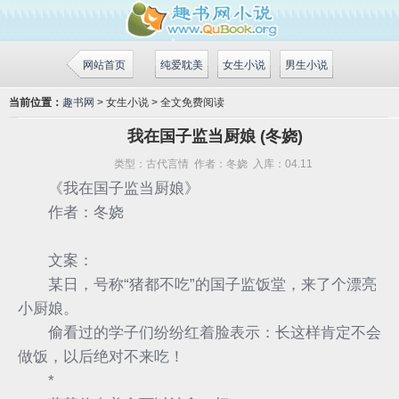
网站首页
纯爱耽美
女生小说
男生小说
当前位置：
趣书网
> 女生小说 > 全文免费阅读
我在国子监当厨娘 (冬娆)
类型：
古代言情
作者：
冬娆
入库：
04.11
《我在国子监当厨娘》
作者：冬娆
文案：
某日，号称“猪都不吃”的国子监饭堂，来了个漂亮
小厨娘。
偷看过的学子们纷纷红着脸表示：长这样肯定不会
做饭，以后绝对不来吃！
*