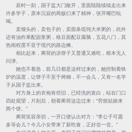
辰时一刻，国子监大门敞开，里面陆陆续续走出来
许多学子，原本沉寂的商贩们来了精神，张开嘴巴吆
喝。
卖馒头的，卖包子的，卖面条馄饨大米粥的，此外
还有油炸果配甜浆粥，格豆面配豆腐脑，五花八门，其
热闹程度不亚于现代的路边摊。
相比起来，蔺荷的凉饼子又普通又难吃，根本无人
问津。
她也不着急，前几日都是这样过来的，她控制着铁
炉的温度，让饼子不至于烤糊，不一会儿，又有一名学
子从国子监出来。
对方身上的衣袍有些旧，已经洗的发白，站在门口
四处观望，片刻后，朝着蔺荷这边过来：“劳烦姑娘来
两个饼。”
蔺荷笑容亲切，一开口便认出对方：“李公子可愿
多等会儿？今儿小女带来了新吃食，正好尝一尝。”