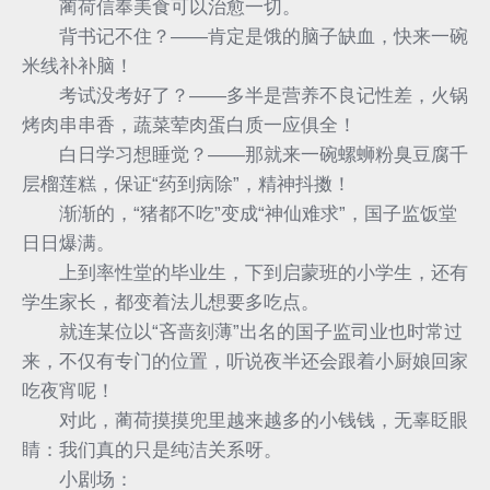
蔺荷信奉美食可以治愈一切。
背书记不住？——肯定是饿的脑子缺血，快来一碗
米线补补脑！
考试没考好了？——多半是营养不良记性差，火锅
烤肉串串香，蔬菜荤肉蛋白质一应俱全！
白日学习想睡觉？——那就来一碗螺蛳粉臭豆腐千
层榴莲糕，保证“药到病除”，精神抖擞！
渐渐的，“猪都不吃”变成“神仙难求”，国子监饭堂
日日爆满。
上到率性堂的毕业生，下到启蒙班的小学生，还有
学生家长，都变着法儿想要多吃点。
就连某位以“吝啬刻薄”出名的国子监司业也时常过
来，不仅有专门的位置，听说夜半还会跟着小厨娘回家
吃夜宵呢！
对此，蔺荷摸摸兜里越来越多的小钱钱，无辜眨眼
睛：我们真的只是纯洁关系呀。
小剧场：