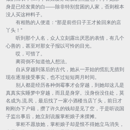
身是已经发黄的白——除非特别贫困的人家，否则根本
没人买这种料子。
有相熟的人便道：“那是前些日子王才捡回来的店
丫头！”
听到那个人名，众人立刻露出厌恶的表情，有几个
心善的，甚至对那女子报以可怜的目光。
哎，可惜了。
蔺荷倒不知道他人想法。
自从穿越到落后的古代，她从一开始的慌乱无措到
现在逐渐接受事实，也不过短短两月时间。
别人都是经历各种倒霉事才会穿越，到她却这儿是
真真实实睡梦中穿越，而且是身穿。没身份没住处，莫
名成为.流.民，最后找了一家小酒楼当店丫头，前日才
刚刚办下户籍，攒了许久的钱却是见了空，于是听说国
子监出事后，她立刻说服掌柜娘子来摆摊。
掌柜不愿放她，掌柜娘子却是恨不得她立马消失，