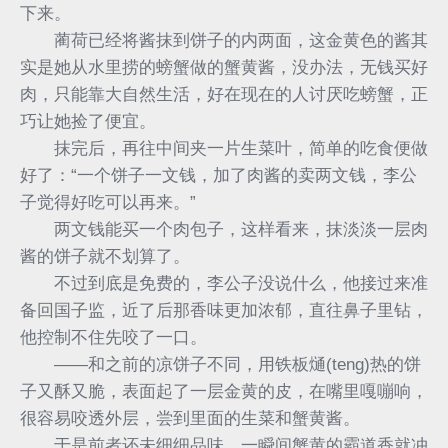
下来。
蔺荷已经将酱抹到饼子的内两面，这金黄色的酱其
实是她从水里捞的螃蟹做的蟹黄酱，没办法，无钱买好
肉，只能靠大自然生活，好在现在的人讨厌吃螃蟹，正
巧让她捡了便宜。
抹完后，再往中间夹一片生菜叶，简单的吃食便做
好了：“一个饼子一文钱，加了肉酱的卖两文钱，李公
子觉得好吃可以再来。”
两文钱能买一个肉包子，这样看来，抹淡淡一层肉
酱的饼子就不划算了。
不过到底是免费的，李公子没说什么，他接过来准
备回国子监，近了后那香味更加浓郁，直往鼻子里钻，
他控制不住先咬了一口。
——和之前的凉饼子不同，用铁板熥(teng)热的饼
子又酥又脆，表面起了一层金黄的皮，在嘴里嘎嘣响，
很容易咬透外层，尝到里面的生菜和蟹黄酱。
于是前者还未细细品味，一瞬间蟹黄的霸道香就冲