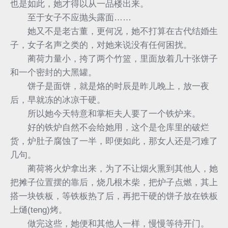
也是如此，她才得以从一品楼出来。
至于女子不应抛头露面……
她又不是老古董，更何况，她不打算在古代结婚生
子，女子名声之类的，对她来说没有任何困扰。
蔺荷力量小，挎了两个竹篮，里面放着几十张饼子
和一个密封的大黑罐。
饼子是面饼，就是烙的时辰是昨儿晚上，放一夜
后，早就冻的冰凉干硬。
所以她今天特意和掌柜夫人要了一个铁炉来。
好的铁炉自然不会给她用，这个是仓库里的破烂
货，炉肚子腐蚀了一半，即便如此，那女人还是刁难了
几句。
蔺荷将火炉拿出来，为了不让烟火熏到其他人，她
把摊子位置摆的靠后，烧几根木柴，把炉子点燃，其上
搭一块铁板，等铁板热了后，再把干硬的饼子放在铁板
上熥(teng)烤。
做完这些，她便和其他人一样，慢慢等待开门。