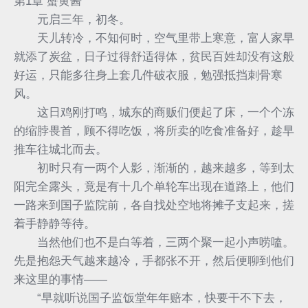
第1章 蟹黄酱
元启三年，初冬。
天儿转冷，不知何时，空气里带上寒意，富人家早
就添了炭盆，日子过得舒适得体，贫民百姓却没有这般
好运，只能多往身上套几件破衣服，勉强抵挡刺骨寒
风。
这日鸡刚打鸣，城东的商贩们便起了床，一个个冻
的缩脖畏首，顾不得吃饭，将所卖的吃食准备好，趁早
推车往城北而去。
初时只有一两个人影，渐渐的，越来越多，等到太
阳完全露头，竟是有十几个单轮车出现在道路上，他们
一路来到国子监院前，各自找处空地将摊子支起来，搓
着手静静等待。
当然他们也不是白等着，三两个聚一起小声唠嗑。
先是抱怨天气越来越冷，手都张不开，然后便聊到他们
来这里的事情——
“早就听说国子监饭堂年年赔本，快要干不下去，