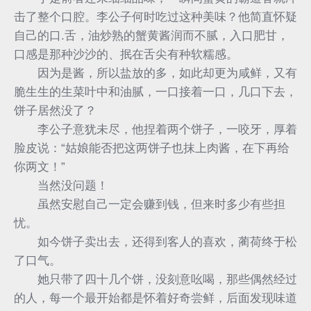
击了整个口腔。李公子何时吃过这种美味？他简直怀疑
自己的口.舌，油炒熟的蟹黄酱润而不腻，入口肥甘，
口感是那种沙沙的、抿在舌尖有种软糯感。
因为是酱，所以盐放的多，如此却更为咸鲜，又有
脆生生的生菜叶中和油腻，一口接着一口，几口下去，
饼子居然没了？
李公子意犹未尽，他捏着两个饼子，一咬牙，厚着
脸皮说：“姑娘能否把这两饼子也抹上肉酱，在下再给
你两文！”
当然没问题！
虽然安慰自己一定会赚到钱，但来时多少有些担
忧。
如今饼子卖出去，还得到客人的喜欢，蔺荷终于松
了口气。
她只带了四十几个饼，没刻意吆喝，那些偶然经过
的人，每一个最开始都是怀着好奇尝鲜，后面发现味道