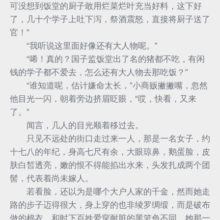
可没想到饭堂的厨子敢用烂菜烂叶充当好料，这下好
了，几十个学子上吐下泻，祭酒震怒，直接将厨子送了
官！”
“我听说这里面好像还有大人物呢。”
“唏！真的？国子监饭堂出了名的猪都不吃，有闲
钱的学子都不爱去，怎么还有大人物去那吃饭？”
“谁知道呢，估计嫌命太长，”小商贩撇撇嘴，忽然
他目光一闪，朝着旁边挤眉眨眼，“哎，快看，又来
了。”
闻言，几人的目光顺着移过去。
只见不远处的街口走过来一人，那是一名女子，约
十七八的年纪，身高七尺有余，大眼琼鼻，鹅蛋脸，皮
肤白皙透亮，嫩的恨不得能掐出水来，头发扎成两个团
髻，代表着尚未嫁人。
若看脸，还以为是哪个大户人家的千金，然而她走
路的步子迈得很大，身上穿的也非绫罗绸缎，而是破布
做的棉衣，和时下百姓爱穿耐脏的黑篮色不同，她那一